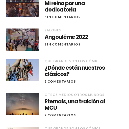
Mi reino por una
dedicatoria
SIN COMENTARIOS
SALONES
Angoulême 2022
SIN COMENTARIOS
QUE GRANDE SON LOS CÓMICS
¿Dónde están nuestros
clásicos?
3 COMENTARIOS
OTROS MEDIOS OTROS MUNDOS
Eternals, una traición al
MCU
2 COMENTARIOS
QUE GRANDE SON LOS CÓMICS