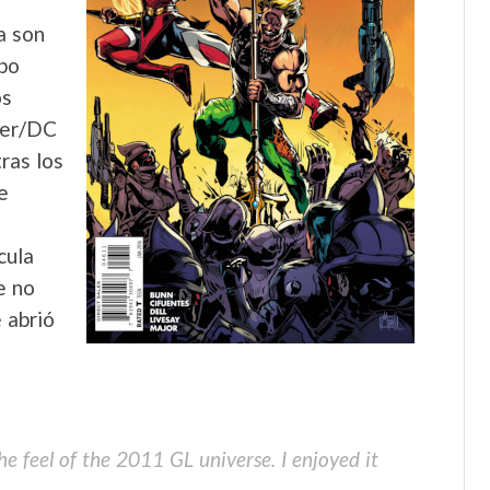
a son
upo
os
ner/DC
ras los
e
cula
e no
 abrió
e feel of the 2011 GL universe. I enjoyed it