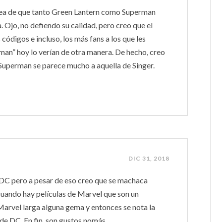
dea de que tanto Green Lantern como Superman
. Ojo, no defiendo su calidad, pero creo que el
códigos e incluso, los más fans a los que les
erman” hoy lo verían de otra manera. De hecho, creo
 Superman se parece mucho a aquella de Singer.
DIC 31, 2018
DC pero a pesar de eso creo que se machaca
uando hay películas de Marvel que son un
Marvel larga alguna gema y entonces se nota la
 de DC. En fin, son gustos nomás…