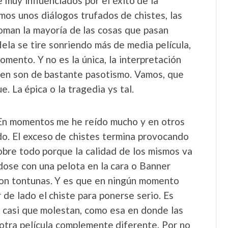
muy influenciados por el éxito de la
mos unos diálogos trufados de chistes, las
oman la mayoría de las cosas que pasan
ela se tire sonriendo más de media película,
mento. Y no es la única, la interpretación
ien son de bastante pasotismo. Vamos, que
e. La épica o la tragedia ys tal.
. En momentos me he reído mucho y en otros
o. El exceso de chistes termina provocando
 sobre todo porque la calidad de los mismos va
ose con una pelota en la cara o Banner
 son tontunas. Y es que en ningún momento
 de lado el chiste para ponerse serio. Es
as casi que molestan, como esa en donde las
otra película complemente diferente. Por no