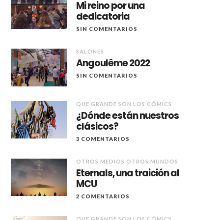
Mi reino por una
dedicatoria
SIN COMENTARIOS
SALONES
Angoulême 2022
SIN COMENTARIOS
QUE GRANDE SON LOS CÓMICS
¿Dónde están nuestros
clásicos?
3 COMENTARIOS
OTROS MEDIOS OTROS MUNDOS
Eternals, una traición al
MCU
2 COMENTARIOS
QUE GRANDE SON LOS CÓMICS