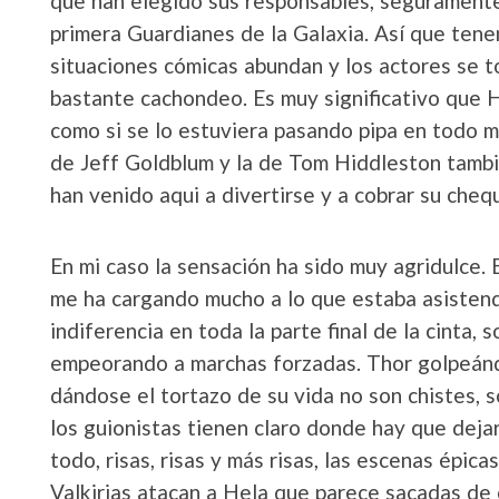
que han elegido sus responsables, seguramente 
primera Guardianes de la Galaxia. Así que tene
situaciones cómicas abundan y los actores se t
bastante cachondeo. Es muy significativo que H
como si se lo estuviera pasando pipa en todo mo
de Jeff Goldblum y la de Tom Hiddleston tamb
han venido aqui a divertirse y a cobrar su chequ
En mi caso la sensación ha sido muy agridulce
me ha cargando mucho a lo que estaba asistend
indiferencia en toda la parte final de la cinta,
empeorando a marchas forzadas. Thor golpeánd
dándose el tortazo de su vida no son chistes,
los guionistas tienen claro donde hay que dejar
todo, risas, risas y más risas, las escenas épic
Valkirias atacan a Hela que parece sacadas de 