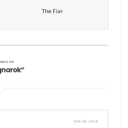
The Fix
ARIO EN
gnarok”
ENE 06, 2018