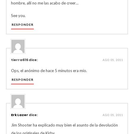
hombre, allí no me las acabo de creer…
See you.
RESPONDER
tierra616 dice:
AGO 05, 2011
Ops, el anónimo de hace 5 minutos era mío.
RESPONDER
Erk Lazer
dice:
AGO 05, 2011
Jim Shooter ha explicado muy bien el asunto de la devolución
de los originales de Kirby.