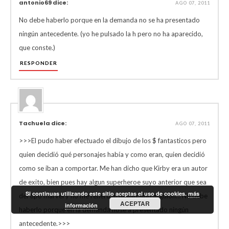
antonio69 dice:
AGO 07, 2011
No debe haberlo porque en la demanda no se ha presentado
ningún antecedente. (yo he pulsado la h pero no ha aparecido,
que conste.)
RESPONDER
Tachuela dice:
AGO 07, 2011
>>>El pudo haber efectuado el dibujo de los $ fantasticos pero
quien decidió qué personajes había y como eran, quien decidió
como se iban a comportar. Me han dicho que Kirby era un autor
de exito, bien pues hay algun superheroe suyo anterior que sea
Si continuas utilizando este sitio aceptas el uso de cookies.
más
del tipo marvel y no me refiero al dibujo sino al guión… No debe
ACEPTAR
información
haberlo porque en la demanda nose a presentado ningún
antecedente.>>>