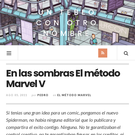
UN TEBEO
CON OTRO
NOMBRE
En las sombras El método
Marvel V
AGO 05, 2011
por
PEDRO
en
EL MÉTODO MARVEL
Si tenias una gran idea para un comic, pongamos el nuevo
Spiderman, no había ninguna editorial que lo publicara y
compartira el exito contigo. Ninguna. No te garantizaban el
control creativo, no te garantizaban figurar en los creditos, ni