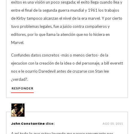
exitos es una visión un poco sesgada; el exito llega cuando llea y
entre el final de la segunda guerra mundial y 1961 los trabajos
de Kirby tampoco alcanzan el nivel de la era marvel. Y por cierto
tuvo problemas legales, fue a juicio contra compañeros y
editores, por lo que llama la atención que no lo hiciera en
Marvel.
Confundes datos concretos -más o menos ciertos- de la
ejecucion con la creación de la idea o del personaje, a bill everett
nos e le ocurrio Daredevil antes de cruzarse con Stan lee
¿verdad?.
RESPONDER
John Constantine
dice:
AGO 05, 2011
A mi todo lo que estoy leyendo me parece repugnante por