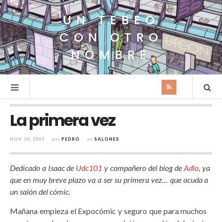
UN TEBEO
CON OTRO
NOMBRE
La primera vez
NOV 30, 2005
por
PEDRO
en
SALONES
Dedicado a Isaac de
Udc101
y compañero del blog de
Adlo
, ya
que en muy breve plazo va a ser su primera vez… que acuda a
un salón del cómic.
Mañana empieza el Expocómic y seguro que para muchos