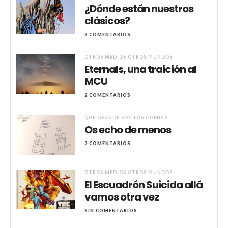
¿Dónde están nuestros
clásicos?
3 COMENTARIOS
OTROS MEDIOS OTROS MUNDOS
Eternals, una traición al
MCU
2 COMENTARIOS
QUE GRANDE SON LOS CÓMICS
Os echo de menos
2 COMENTARIOS
OTROS MEDIOS OTROS MUNDOS
El Escuadrón Suicida allá
vamos otra vez
SIN COMENTARIOS