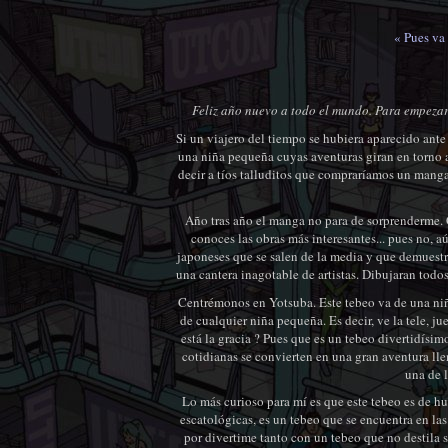
« Pues va
Feliz año nuevo a todo el mundo. Para empezar
Si un viajero del tiempo se hubiera aparecido ant
una niña pequeña cuyas aventuras giran en torno a
decir a tíos talluditos que compraríamos un manga
Año tras año el manga no para de sorprenderme. 
conoces las obras más interesantes... pues no, 
japoneses que se salen de la media y que demuestr
una cantera inagotable de artistas. Dibujaran todos
Centrémonos en Yotsuba. Este tebeo va de una niñ
de cualquier niña pequeña. Es decir, ve la tele, j
está la gracia ? Pues que es un tebeo divertidísi
cotidianas se convierten en una gran aventura llen
una de 
Lo más curioso para mí es que este tebeo es de 
escatológicas, es un tebeo que se encuentra en la
por divertime tanto con un tebeo que no destila s