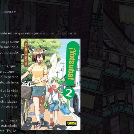
i manera »
 nada mejor que empezar el año con buena cara.
 manga sobre
én nos iba a
a comprando
antes, que
e autores
uello parece
te, aleluya.
ive la vida
 ! ¿ Y dónde
actividades
 de esto es
s ni bromas
y extrañado
ran "Ey, se