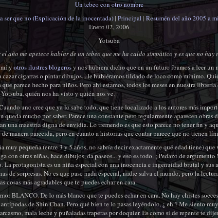
Un tebeo con otro nombre
 a ser que no (Explicación de la inocentada)
|
Principal
|
Resumén del año 2005 a m
Enero 02, 2006
Yotsuba
 el año me apetece hablar de un tebeo que me ha caído simpático y es que no hay
e mí y
otros ilustres blogeros
y nos hubiera dicho que en un futuro íbamos a leer un
 cazar cigarras o pintar dibujos... le hubiéramos tildado de loco como mínimo. Qui
 que parece hecho para niños. Pero ahí estamos, todos los meses en nuestra librerí
Yotsuba, quién nos ha visto y quién nos ve.
Cuando uno cree que ya lo sabe todo, que tiene localizado a los autores más import
aún queda mucho por saber. Parece una constante pero regularmente aparecen obras d
an una maestría digna de envidia. Lo tremendo es que esto parece no tener fin y aq
 de manera parecida, pero en cuanto a historias que contar parece que no tienen lími
a muy pequeña (entre 3 y 5 años, no sabría decir exactamente qué edad tiene) que v
uega con otras niñas, hace dibujos, da paseos... y eso es todo. ¡ Pedazo de argumento
mo. La protagonista es un niña especial con una inocencia e ingenuidad brutal y sus 
as de sorpresas. No es que pase nada especial, nadie salva el mundo, pero la lectura
las cosas más agradables que te puedes echar en cara.
humor BLANCO. De lo más blanco que te puedes echar en cara. No hay chistes soece
s antípodas de Shin Chan. Pero qué bien te lo pasas leyéndolo, ¿ eh ? Me siento mu
arcasmo, mala leche y puñaladas traperas por doquier. Es como si de repente te dije