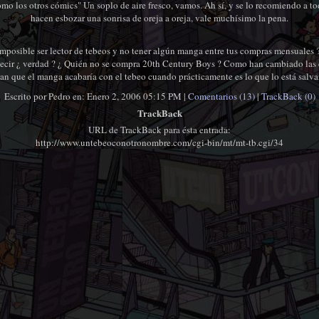
 los otros cómics" Un soplo de aire fresco, vamos. Ah sí, y se lo recomiendo a tod
hacen esbozar una sonrisa de oreja a oreja, vale muchísimo la pena.
 imposible ser lector de tebeos y no tener algún manga entre tus compras mensuales
a decir ¿ verdad ? ¿ Quién no se compra 20th Century Boys ? Como han cambiado las
an que el manga acabaría con el tebeo cuando prácticamente es lo que lo está salv
Escrito por Pedro en: Enero 2, 2006 05:15 PM |
Comentarios (13)
|
TrackBack (0)
TrackBack
URL de TrackBack para ésta entrada:
http://www.untebeoconotronombre.com/cgi-bin/mt/mt-tb.cgi/34